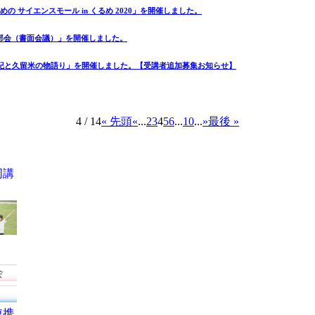
めの サイエンスモール in くるめ 2020」を開催しました。
携部会（書面会議）」を開催しました。
の書紀と久留米の物語り」を開催しました。【受講者追加募集お知らせ】
4 / 14
« 先頭
«
...
2
3
4
5
6
...
10
...
»
最後 »