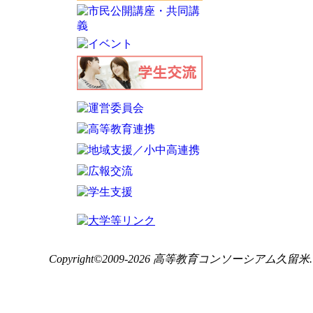
市民公開講座
資格取得講座
実務支援講習会
生涯学習講座
Copyright©2009-2026 高等教育コンソーシアム久留米. ALL 
小中高大連携メニューと整備
（理科教育支援等）
オープンキャンパス
その他