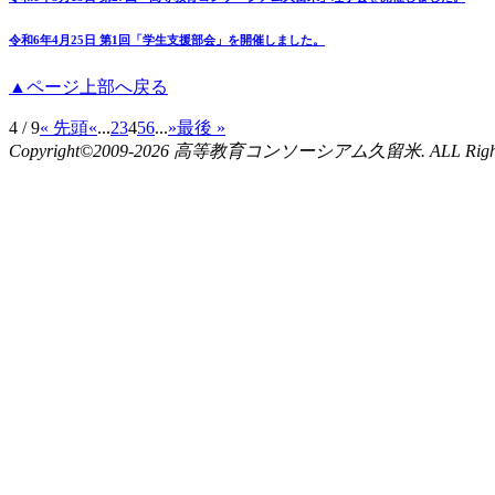
令和6年4月25日 第1回「学生支援部会」を開催しました。
▲ページ上部へ戻る
4 / 9
« 先頭
«
...
2
3
4
5
6
...
»
最後 »
Copyright©2009-2026 高等教育コンソーシアム久留米. ALL Rights