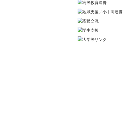
市民公開講座
資格取得講座
実務支援講習会
生涯学習講座
小中高大連携メニューと整備
（理科教育支援等）
オープンキャンパス
その他