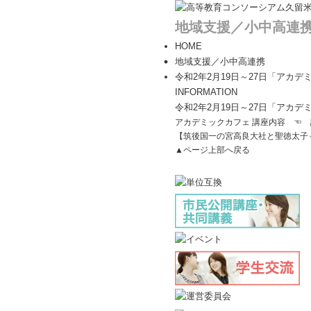
地域支援／小中高連
HOME
地域支援／小中高連携
令和2年2月19日～27日「アカ
INFORMATION
令和2年2月19日～27日「アカ
アカデミックカフェ 講座内容
☜ 
【筑後国一の宮高良大社と聖徳太子
▲ページ上部へ戻る